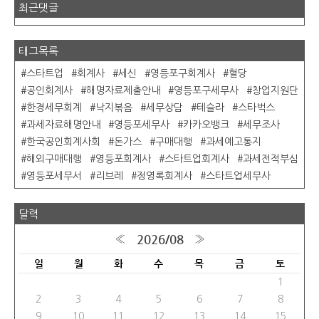
최근댓글
태그목록
스타트업
회계사
세신
영등포구회계사
혈당
공인회계사
해명자료제출안내
영등포구세무사
창업지원단
한경세무회계
낙지볶음
세무상담
테슬라
스타벅스
과세자료해명안내
영등포세무사
카카오뱅크
세무조사
한국공인회계사회
돈가스
구매대행
과세예고통지
해외구매대행
영등포회계사
스타트업회계사
과세전적부심
영등포세무서
리브레
정영록회계사
스타트업세무사
달력
2026/08
«
»
일
월
화
수
목
금
토
1
2
3
4
5
6
7
8
9
10
11
12
13
14
15