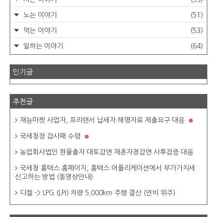
노는 이야기
(51)
먹는 이야기
(53)
일하는 이야기
(64)
인기글
추천글
재능마켓 사업자, 프리랜서 납세자 해명자료 제출요구 대응
국세청장 감사패 수령
농업회사법인 현물출자 대토감면 재촌자경감면 사후검증 대응
국세청 홈택스 홈페이지, 홈택스 어플리케이션에서 부가가치세
신고하는 방법 (동영상안내)
디젤 -> LPG (LPI) 차량 5,000km 주행 결산 (연비 위주)