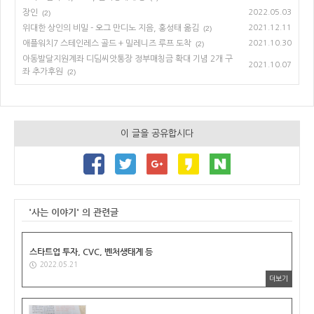
장인
2022.05.03
(2)
위대한 상인의 비밀 - 오그 만디노 지음, 홍성태 옮김
2021.12.11
(2)
애플워치7 스테인레스 골드 + 밀레니즈 루프 도착
2021.10.30
(2)
아동발달지원계좌 디딤씨앗통장 정부매칭금 확대 기념 2개 구
2021.10.07
좌 추가후원
(2)
이 글을 공유합시다
'사는 이야기' 의 관련글
스타트업 투자, CVC, 벤처생태계 등
2022.05.21
더보기