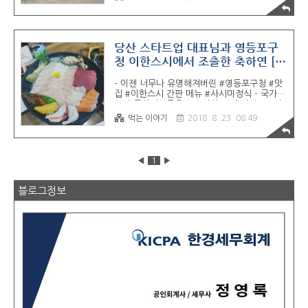
캠퍼스를 방문했습니다.아는 얼굴을 만나러 잠
시 SK관에 들렀다 갔습니다. 잠깐 기다리며 주
위를 둘러보는데 교환학생이 전보다 더 늘어난
느낌입니다.한국어보다 다른 나라 말이 더 많
이 들리더군요.서울대학교 창업지원단서울대
당산 스타트업 대표님과 영등포구
학교 해동학술문화관 1층의 스타트업라운지.
청 이한스시에서 조촐한 축하연 [영
창업자와 예비창업자가 집중하는 공간입니다.
등포구회계사 영등포구세무사]
엘리베이터에 붙은 컨설팅 Week 12월 안내
- 이젠 너무나 유명해져버린 #영등포구청 #맛
내용.창업 열기가 뜨거워 한 팀에 배정한 한 시
집 #이한스시 간판 메뉴 #사시미정식 - 국가로
간이 부족했습니다.끝나고 리뷰만 30분 넘도
부터 무상지원금을 1억 이상 받게 되신 #스타
록 작성하게 되더군요. 다음 팀 때문에 중간에
트업 대표님과 조촐한 축하연 - 오랜 시간 고생
멘토링을 종료했던 분들에게는 추가 자료까지
먹는 이야기
2018. 8. 23. 08:49
하며 준비하셨는데 좋은 결과가 있어 다행입니
전송해드렸습니다.
다. 앞으로도 #사업 번창을 기원하겠습니다. -
#영등포회계사 #영등포세무사 #영등포구회계
사 #영등포구세무사 #당산회계사 #당산세무
◀
1
▶
사 #스타트업회계사 #스타트업세무사
블로그정보