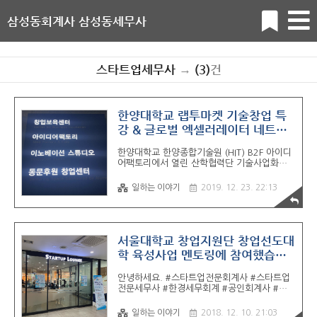
삼성동회계사 삼성동세무사
스타트업세무사
→
(3)
건
한양대학교 랩투마켓 기술창업 특
강 & 글로벌 엑셀러레이터 네트워
크 데이
한양대학교 한양종합기술원 (HIT) B2F 아이디
어팩토리에서 열린 산학협력단 기술사업화센
터 주관의 기술창업 특별강의 한양대학교 창업
지원센터는 동문들의 후원이 많았군요. 좋은
일하는 이야기
2019. 12. 23. 22:13
시설에서 후배들이 창업에 매진할 수 있도록
여러 도움을 주고 있는 듯 합니다. LAB 2
MARKET 연구실을 넘어 시장으로. 오늘 열린
특별 강의 시간 동안에는 기술창업트렌드, BM
모델 설계 및 마케팅, IR피칭 덱 작성 및 발표
서울대학교 창업지원단 창업선도대
노하우, 특허 / 법률 / 회계 특강, 글로벌 진출
학 육성사업 멘토링에 참여했습니
사례 및 전략에 대한 세션들이 이어지고 패널
다. [스타트업회계사 스타트업세무
디스커션, 멘토링 시간을 가졌습니다. 저는 세
안녕하세요. #스타트업전문회계사 #스타트업
무, 회계, 정부지원금 관련 내용을 설명드릴 수
사]
전문세무사 #한경세무회계 #공인회계사 #세
있는 40분이 주어졌습니다. 추운 날씨에도 불
무사 #정영록 입니다.오늘은 서울대학교 창업
구하고 창업에 관심있는 한양대 교수님들과 석
지원단 멘토링이 있어 관악에 위치한 서울대
사,박사 과정 중 창업을 고려..
일하는 이야기
2018. 12. 10. 21:03