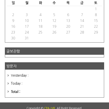
일
월
화
수
목
금
토
1
2
3
4
5
6
7
8
9
10
11
12
13
14
15
16
17
18
19
20
21
22
23
24
25
26
27
28
29
30
31
글보관함
방문자
Yesterday :
Today :
Total :
Copyright ©
CPA JYR
. All Right Reserved.