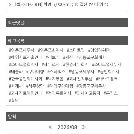
디젤 -> LPG (LPI) 차량 5,000km 주행 결산 (연비 위주)
최근댓글
태그목록
영등포세무서
영등포회계사
스타트업
창업지원단
해명자료제출안내
리브레
세신
영등포구회계사
스타트업회계사
세무조사
한경세무회계
스타트업세무사
테슬라
구매대행
스타벅스
영등포세무사
공인회계사
한국공인회계사회
낙지볶음
과세전적부심
카카오뱅크
회계사
세무상담
해외구매대행
영등포구세무사
과세자료해명안내
정영록회계사
과세예고통지
돈가스
혈당
달력
2026/08
«
»