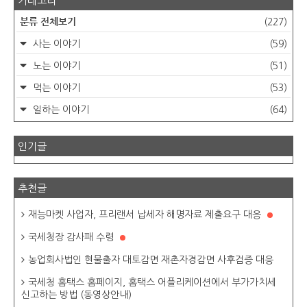
카테고리
분류 전체보기
(227)
사는 이야기
(59)
노는 이야기
(51)
먹는 이야기
(53)
일하는 이야기
(64)
인기글
추천글
재능마켓 사업자, 프리랜서 납세자 해명자료 제출요구 대응
국세청장 감사패 수령
농업회사법인 현물출자 대토감면 재촌자경감면 사후검증 대응
국세청 홈택스 홈페이지, 홈택스 어플리케이션에서 부가가치세
신고하는 방법 (동영상안내)