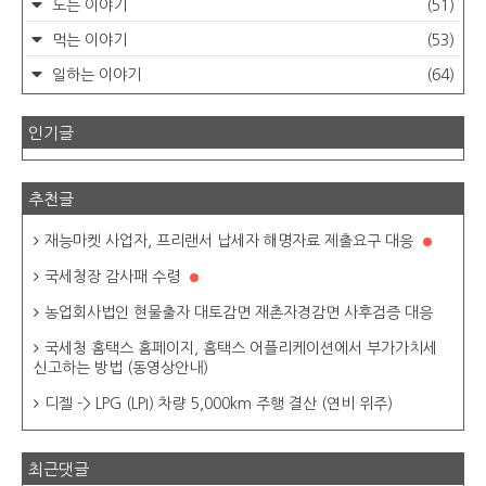
노는 이야기
(51)
먹는 이야기
(53)
일하는 이야기
(64)
인기글
추천글
재능마켓 사업자, 프리랜서 납세자 해명자료 제출요구 대응
국세청장 감사패 수령
농업회사법인 현물출자 대토감면 재촌자경감면 사후검증 대응
국세청 홈택스 홈페이지, 홈택스 어플리케이션에서 부가가치세
신고하는 방법 (동영상안내)
디젤 -> LPG (LPI) 차량 5,000km 주행 결산 (연비 위주)
최근댓글