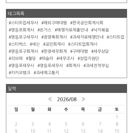
태그목록
스타트업세무사
해외구매대행
한국공인회계사회
영등포회계사
돈가스
해명자료제출안내
낙지볶음
영등포구세무사
정영록회계사
과세자료해명안내
스타트업
스타벅스
세신
공인회계사
스타트업회계사
영등포구회계사
한경세무회계
구매대행
세무상담
리브레
혈당
테슬라
세무조사
창업지원단
영등포세무사
영등포세무서
회계사
과세전적부심
카카오뱅크
과세예고통지
달력
2026/08
«
»
일
월
화
수
목
금
토
1
2
3
4
5
6
7
8
9
10
11
12
13
14
15