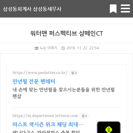
삼성동회계사 삼성동세무사
워터맨 퍼스펙티브 샴페인CT
노는 이야기
2019. 11. 22. 22:54
https://www.penletter.co.kr/
광고
만년필 전문 펜레터
내 손에 맞는 만년필을 찾으시는분들을 위한 만년필
펜샵
https://m.department.lotteon.com
광고
라스트 역시즌 위크 패딩 최대
74% 할인
캐나다구스, 파라점퍼스 중복 할인