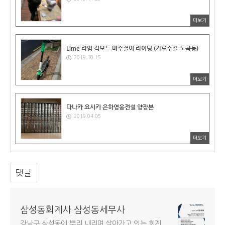
더보기
Lime 라임 킥보드 마수걸이 라이딩 (가로수길-도곡동)
2019.10.15
더보기
다나카 요시키 은하영웅전설 양장본
2019.04.05
더보기
댓글
삼성동회계사 삼성동세무사
강남구 삼성동에 뿌리 내리며 살아가고 있는 회계